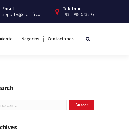
Email
Teléfono
soporte@croinfi.com
593 0998 673995
miento
Negocios
Contáctanos
earch
scar:
chives